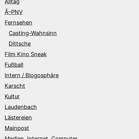
Alltag
Ã–PNV
Fernsehen
Casting-Wahnsinn
Dittsche
Film Kino Sneak
Fußball
Intern / Blogosphäre
Karscht
Kultur
Laudenbach
Lästereien
Mainpost
Medien, Internet, Computer