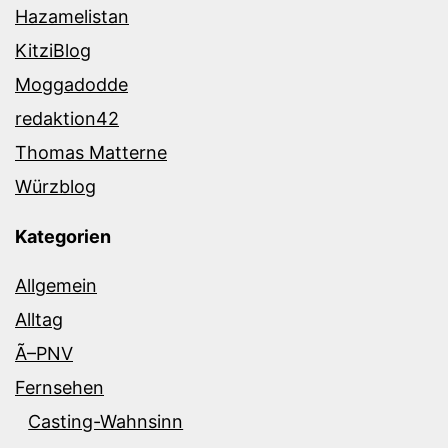
Hazamelistan
KitziBlog
Moggadodde
redaktion42
Thomas Matterne
Würzblog
Kategorien
Allgemein
Alltag
Ã–PNV
Fernsehen
Casting-Wahnsinn