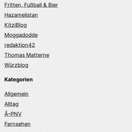
Fritten, Fußball & Bier
Hazamelistan
KitziBlog
Moggadodde
redaktion42
Thomas Matterne
Würzblog
Kategorien
Allgemein
Alltag
Ã–PNV
Fernsehen