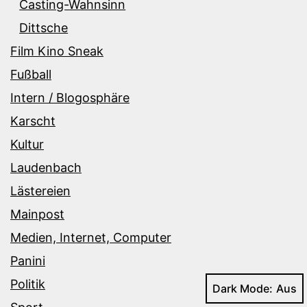
Casting-Wahnsinn
Dittsche
Film Kino Sneak
Fußball
Intern / Blogosphäre
Karscht
Kultur
Laudenbach
Lästereien
Mainpost
Medien, Internet, Computer
Panini
Politik
Dark Mode: