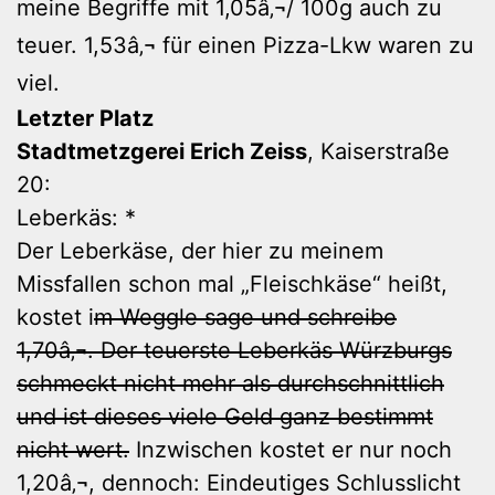
meine Begriffe mit 1,05â‚¬/ 100g auch zu
teuer. 1,53â‚¬ für einen Pizza-Lkw waren zu
viel.
Letzter Platz
Stadtmetzgerei Erich Zeiss
, Kaiserstraße
20:
Leberkäs: *
Der Leberkäse, der hier zu meinem
Missfallen schon mal „Fleischkäse“ heißt,
kostet i
m Weggle sage und schreibe
1,70â‚¬. Der teuerste Leberkäs Würzburgs
schmeckt nicht mehr als durchschnittlich
und ist dieses viele Geld ganz bestimmt
nicht wert.
Inzwischen kostet er nur noch
1,20â‚¬, dennoch: Eindeutiges Schlusslicht