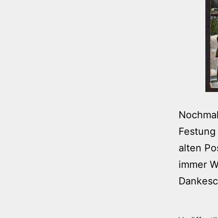
Nochmals
Festung 
alten Po
immer Wi
Dankesch