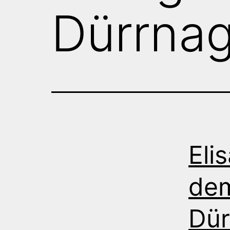
Dürrnag
Eli
dem
Dür