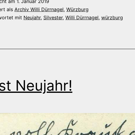
icht am
1. Januar 2019
ert als
Archiv Willi Dürrnagel
,
Würzburg
wortet mit
Neujahr
,
Silvester
,
Willi Dürrnagel
,
würzburg
st Neujahr!