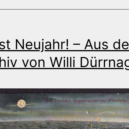
Willi
Dürrnagel
st Neujahr! – Aus d
hiv von Willi Dürrna