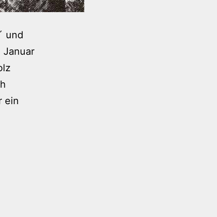
´ und
. Januar
olz
ch
r ein