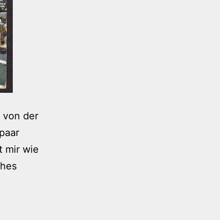
 von der
paar
t mir wie
ches