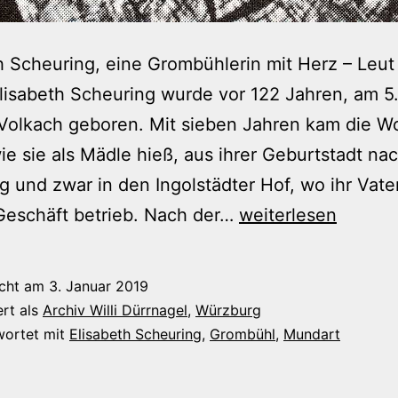
h Scheuring, eine Grombühlerin mit Herz – Leut
lisabeth Scheuring wurde vor 122 Jahren, am 5
 Volkach geboren. Mit sieben Jahren kam die W
wie sie als Mädle hieß, aus ihrer Geburtstadt na
 und zwar in den Ingolstädter Hof, wo ihr Vate
Elisabeth
Geschäft betrieb. Nach der…
weiterlesen
Scheuring
–
icht am
3. Januar 2019
Aus
ert als
Archiv Willi Dürrnagel
,
Würzburg
dem
wortet mit
Elisabeth Scheuring
,
Grombühl
,
Mundart
Archiv
von