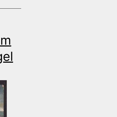
em
gel