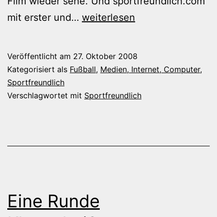
Film wieder sehe. Und sportfreundlich.com
Spiel
mit erster und…
weiterlesen
mit!
Bei
Veröffentlicht am
27. Oktober 2008
sportfreundlich.com
Kategorisiert als
Fußball
,
Medien, Internet, Computer
,
Sportfreundlich
Verschlagwortet mit
Sportfreundlich
Eine Runde