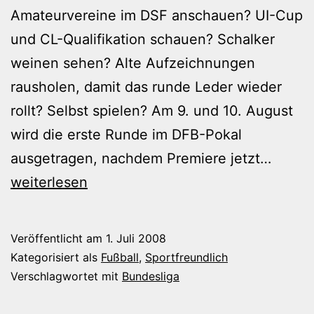
Amateurvereine im DSF anschauen? UI-Cup
und CL-Qualifikation schauen? Schalker
weinen sehen? Alte Aufzeichnungen
rausholen, damit das runde Leder wieder
rollt? Selbst spielen? Am 9. und 10. August
wird die erste Runde im DFB-Pokal
Was
ausgetragen, nachdem Premiere jetzt…
mach
weiterlesen
wir
bis
Veröffentlicht am
1. Juli 2008
zum
Kategorisiert als
Fußball
,
Sportfreundlich
15.Aug
Verschlagwortet mit
Bundesliga