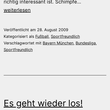
Endlich
richtig interessant ist. Schimpfe…
wieder
weiterlesen
„Fußball“
in
Veröffentlicht am
28. August 2009
meinem
Kategorisiert als
Fußball
,
Sportfreundlich
Blog
Verschlagwortet mit
Bayern München
,
Bundesliga
,
Sportfreundlich
Es geht wieder los!