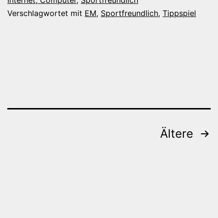
bei
Verschlagwortet mit
EM
,
Sportfreundlich
,
Tippspiel
Sportfreun
Beitragsnavigation
Ältere