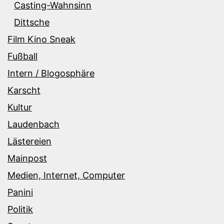
Casting-Wahnsinn
Dittsche
Film Kino Sneak
Fußball
Intern / Blogosphäre
Karscht
Kultur
Laudenbach
Lästereien
Mainpost
Medien, Internet, Computer
Panini
Politik