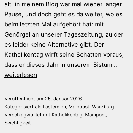
alt, in meinem Blog war mal wieder länger
Pause, und doch geht es da weiter, wo es
beim letzten Mal aufgehört hat: mit
Genörgel an unserer Tageszeitung, zu der
es leider keine Alternative gibt. Der
Katholikentag wirft seine Schatten voraus,
Der
dass er dieses Jahr in unserem Bistum…
Katho
weiterlesen
die
Mainp
Veröffentlicht am
25. Januar 2026
und
Kategorisiert als
Lästereien
,
Mainpost
,
Würzburg
ihre
Verschlagwortet mit
Katholikentag
,
Mainpost
,
Seichtigkeit
„Prom