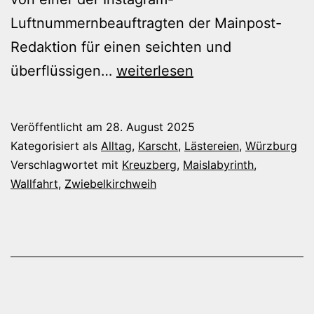
Luftnummernbeauftragten der Mainpost-
Redaktion für einen seichten und
Maislabyrinth
überflüssigen…
weiterlesen
und
Kreuzbergwallfahrer
Veröffentlicht am
28. August 2025
Kategorisiert als
Alltag
,
Karscht
,
Lästereien
,
Würzburg
Verschlagwortet mit
Kreuzberg
,
Maislabyrinth
,
Wallfahrt
,
Zwiebelkirchweih