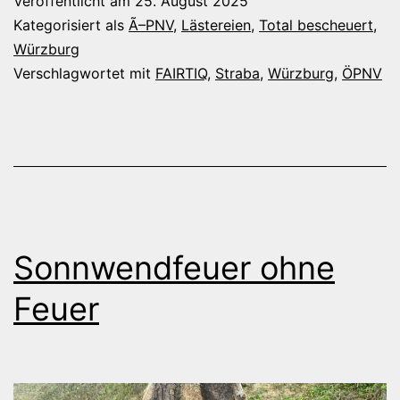
Veröffentlicht am
25. August 2025
Mixer
Kategorisiert als
Ã–PNV
,
Lästereien
,
Total bescheuert
,
Whiskey
Würzburg
Verschlagwortet mit
FAIRTIQ
,
Straba
,
Würzburg
,
ÖPNV
wischt
Sonnwendfeuer ohne
Feuer