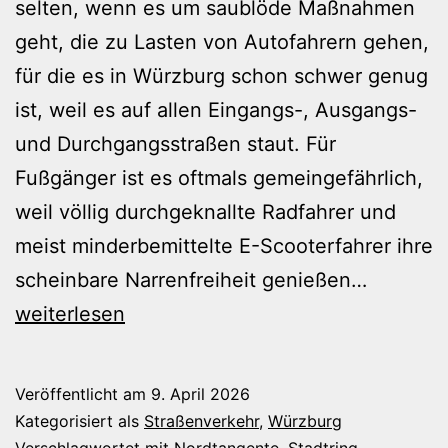
selten, wenn es um saublöde Maßnahmen
geht, die zu Lasten von Autofahrern gehen,
für die es in Würzburg schon schwer genug
ist, weil es auf allen Eingangs-, Ausgangs-
und Durchgangsstraßen staut. Für
Fußgänger ist es oftmals gemeingefährlich,
weil völlig durchgeknallte Radfahrer und
meist minderbemittelte E-Scooterfahrer ihre
Eine
scheinbare Narrenfreiheit genießen…
Ampel
weiterlesen
für
noch
Veröffentlicht am
9. April 2026
mehr
Kategorisiert als
Straßenverkehr
,
Würzburg
Verschlagwortet mit
Nordtangente
,
Stadtring
,