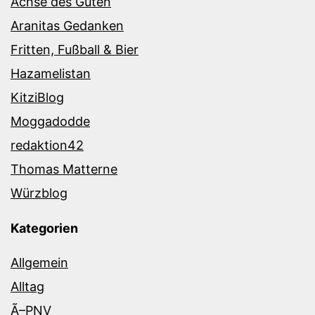
Achse des Guten
Aranitas Gedanken
Fritten, Fußball & Bier
Hazamelistan
KitziBlog
Moggadodde
redaktion42
Thomas Matterne
Würzblog
Kategorien
Allgemein
Alltag
Ã–PNV