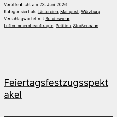
harmlose
Veröffentlicht am
23. Juni 2026
Werbung
Kategorisiert als
Lästereien
,
Mainpost
,
Würzburg
zur
Verschlagwortet mit
Bundeswehr
,
Luftnummernbeauftragte
,
Petition
,
Straßenbahn
Luftnummer
aufbläst
Feiertagsfestzugsspekt
akel