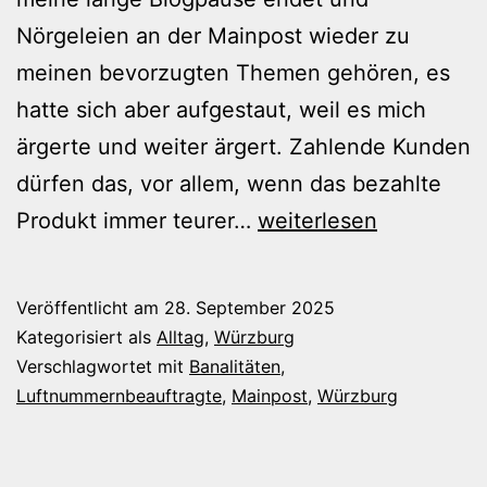
Nörgeleien an der Mainpost wieder zu
meinen bevorzugten Themen gehören, es
hatte sich aber aufgestaut, weil es mich
ärgerte und weiter ärgert. Zahlende Kunden
dürfen das, vor allem, wenn das bezahlte
Die
Produkt immer teurer…
weiterlesen
unerträgliche
Seichtigkeit
Veröffentlicht am
28. September 2025
der
Kategorisiert als
Alltag
,
Würzburg
Mainpost
Verschlagwortet mit
Banalitäten
,
Luftnummernbeauftragte
,
Mainpost
,
Würzburg