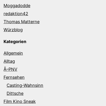
Moggadodde
redaktion42
Thomas Matterne
Würzblog
Kategorien
Allgemein
Alltag
Ã–PNV
Fernsehen
Casting-Wahnsinn
Dittsche
Film Kino Sneak