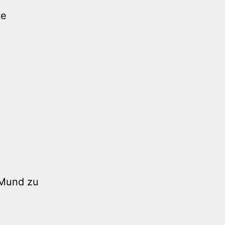
te
 Mund zu