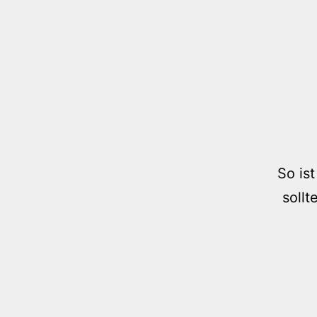
So is
soll