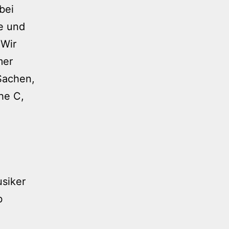
bei
te und
 Wir
mer
Sachen,
he C,
usiker
b