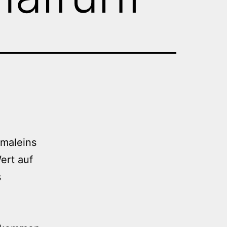
nmaleins
ert auf
s