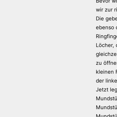
Bevor wi
wir zur 
Die gebe
ebenso d
Ringfing
Löcher, 
gleichze
zu öffne
kleinen 
der link
Jetzt le
Mundstüc
Mundstüc
Mundstüc