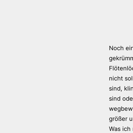
Noch ein
gekrümm
Flötenlö
nicht so
sind, kl
sind ode
wegbewe
größer u
Was ich 