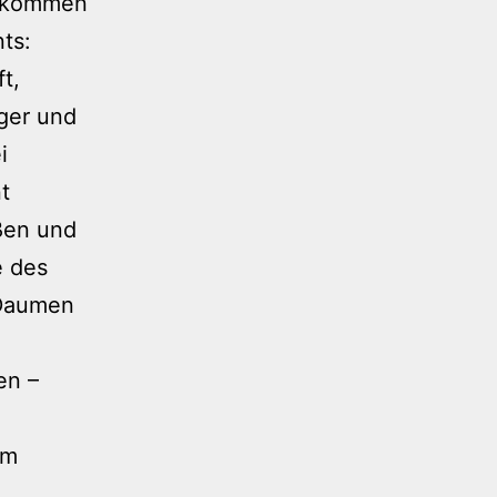
, kommen
ts:
t,
nger und
i
t
eßen und
e des
 Daumen
en –
em