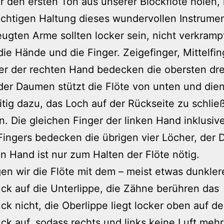
r den ersten Ton aus unserer Blockflöte holen
richtigen Haltung dieses wundervollen Instrumen
ugten Arme sollten locker sein, nicht verkrampf
ie Hände und die Finger. Zeigefinger, Mittelfi
er der rechten Hand bedecken die obersten dre
der Daumen stützt die Flöte von unten und dien
itig dazu, das Loch auf der Rückseite zu schli
n. Die gleichen Finger der linken Hand inklusiv
Fingers bedecken die übrigen vier Löcher, der
en Hand ist nur zum Halten der Flöte nötig.
gen wir die Flöte mit dem – meist etwas dunkler
k auf die Unterlippe, die Zähne berühren das
k nicht, die Oberlippe liegt locker oben auf d
k auf, sodass rechts und links keine Luft mehr