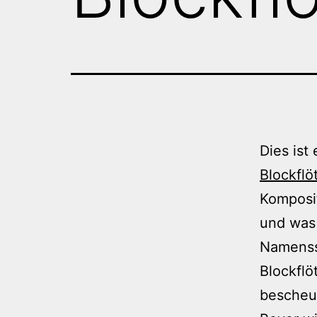
Dies ist
Blockflö
Komposit
und was 
Namensst
Blockflö
bescheue