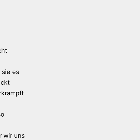
cht
 sie es
eckt
rkrampft
so
r wir uns