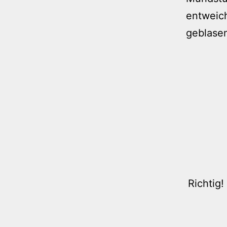
entweich
geblasen
Richtig