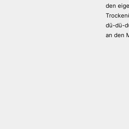
den eig
Trockenü
dü-dü-dü
an den 