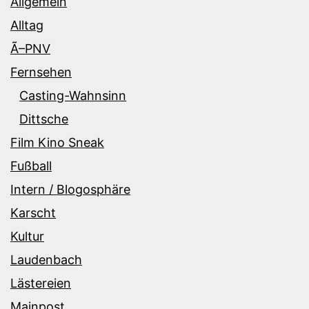
Allgemein
Alltag
Ã–PNV
Fernsehen
Casting-Wahnsinn
Dittsche
Film Kino Sneak
Fußball
Intern / Blogosphäre
Karscht
Kultur
Laudenbach
Lästereien
Mainpost