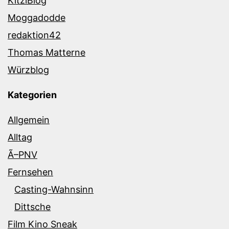
KitziBlog
Moggadodde
redaktion42
Thomas Matterne
Würzblog
Kategorien
Allgemein
Alltag
Ã–PNV
Fernsehen
Casting-Wahnsinn
Dittsche
Film Kino Sneak