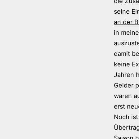
die Zus
seine Ei
an der 
in mein
auszust
damit be
keine Ex
Jahren h
Gelder p
waren au
erst ne
Noch ist
Übertra
Saison 