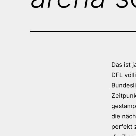
Das ist 
DFL völl
Bundesl
Zeitpunk
gestamp
die näc
perfekt 