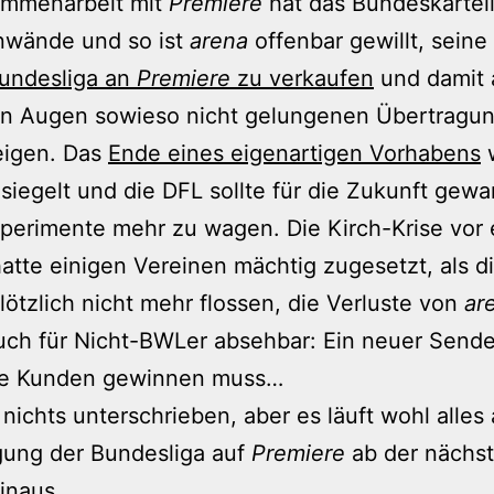
ammenarbeit mit
Premiere
hat das Bundeskartel
nwände und so ist
arena
offenbar gewillt, seine
Bundesliga an
Premiere
zu verkaufen
und damit 
en Augen sowieso nicht gelungenen Übertragu
eigen. Das
Ende eines eigenartigen Vorhabens
siegelt und die DFL sollte für die Zukunft gewar
perimente mehr zu wagen. Die Kirch-Krise vor 
atte einigen Vereinen mächtig zugesetzt, als d
lötzlich nicht mehr flossen, die Verluste von
ar
ch für Nicht-BWLer absehbar: Ein neuer Sende
ue Kunden gewinnen muss…
 nichts unterschrieben, aber es läuft wohl alles 
gung der Bundesliga auf
Premiere
ab der nächs
hinaus…