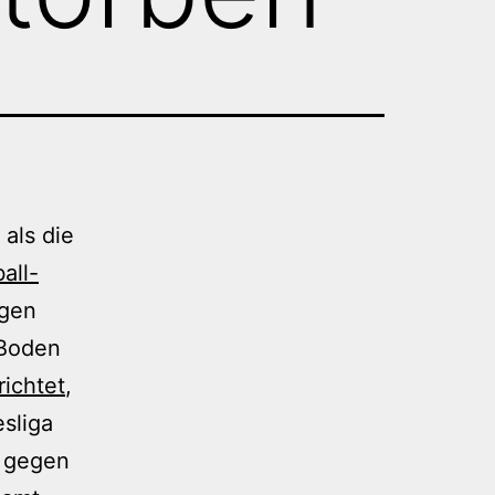
als die
all-
igen
 Boden
richtet
,
sliga
, gegen