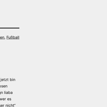
hen
,
Fußball
jetzt bin
osen
n liaba
 wer es
er nicht“