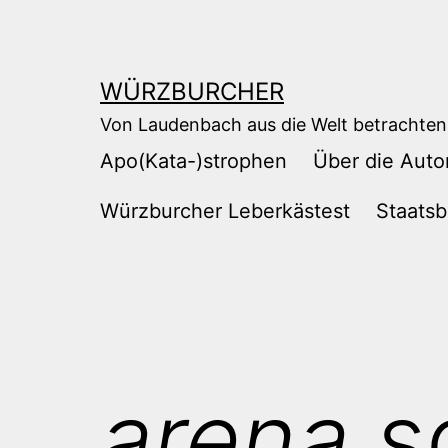
Zum
Inhalt
springen
WÜRZBURCHER
Von Laudenbach aus die Welt betrachten
Apo(Kata-)strophen
Über die Auto
Würzburcher Leberkästest
Staatsb
arena
s