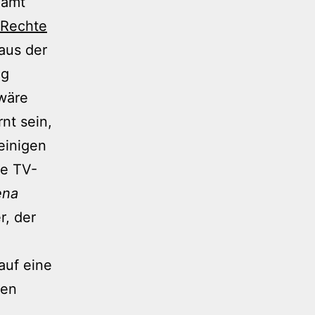
lamt
Rechte
aus der
ng
wäre
nt sein,
einigen
ie TV-
ena
r, der
auf eine
ten