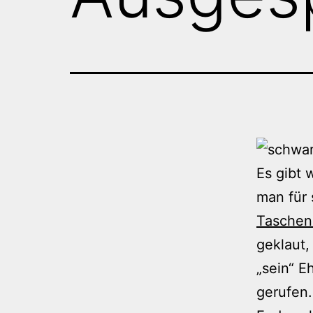
Es gibt
man für 
Taschen
geklaut,
„sein“ E
gerufen.