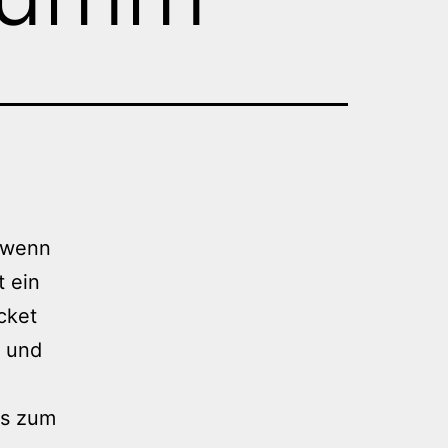
, wenn
t ein
cket
t und
i
is zum