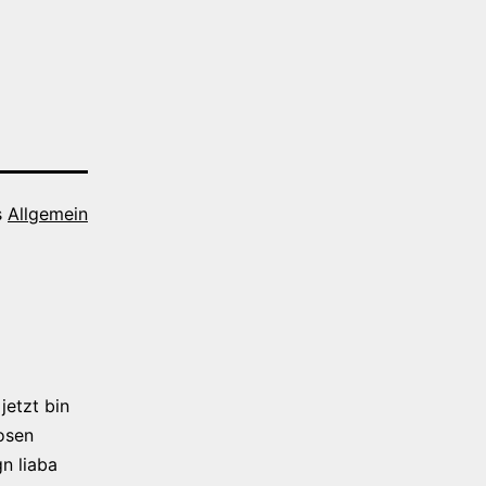
s
Allgemein
jetzt bin
osen
n liaba