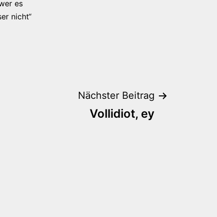
 wer es
er nicht“
Nächster Beitrag
Vollidiot, ey