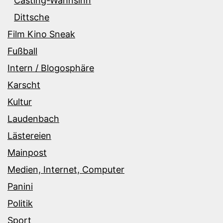
Casting-Wahnsinn
Dittsche
Film Kino Sneak
Fußball
Intern / Blogosphäre
Karscht
Kultur
Laudenbach
Lästereien
Mainpost
Medien, Internet, Computer
Panini
Politik
Sport