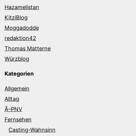
Hazamelistan
KitziBlog
Moggadodde
redaktion42
Thomas Matterne
Würzblog
Kategorien
Allgemein
Alltag
Ã–PNV
Fernsehen
Casting-Wahnsinn