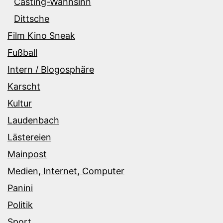
Casting-Wahnsinn
Dittsche
Film Kino Sneak
Fußball
Intern / Blogosphäre
Karscht
Kultur
Laudenbach
Lästereien
Mainpost
Medien, Internet, Computer
Panini
Politik
Sport