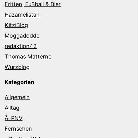
Fritten, Fußball & Bier
Hazamelistan
KitziBlog
Moggadodde
redaktion42
Thomas Matterne
Würzblog
Kategorien
Allgemein
Alltag
Ã–PNV
Fernsehen