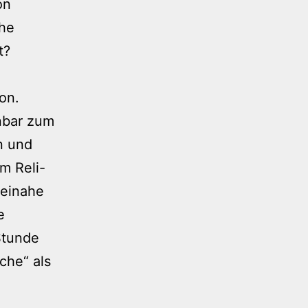
on
che
t?
on.
nbar zum
n und
m Reli-
beinahe
e
Stunde
che“ als