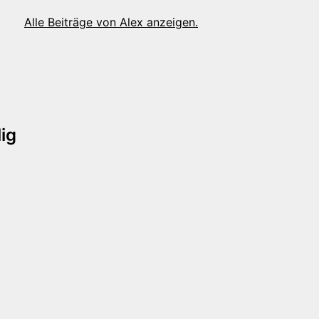
Alle Beiträge von Alex anzeigen.
tion
ig