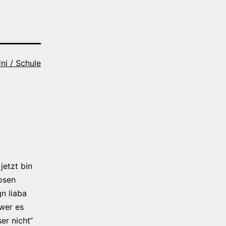
ni / Schule
jetzt bin
osen
n liaba
 wer es
er nicht“