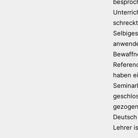
besproch
Unterric
schreckt
Selbiges
anwenden
Bewaffn
Referen
haben ei
Seminarl
geschlos
gezogen 
Deutsch
Lehrer is