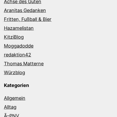
Achse des Guten
Aranitas Gedanken
Fritten, Fußball & Bier
Hazamelistan
KitziBlog
Moggadodde
redaktion42
Thomas Matterne
Würzblog
Kategorien
Allgemein
Alltag
Ã–PNV