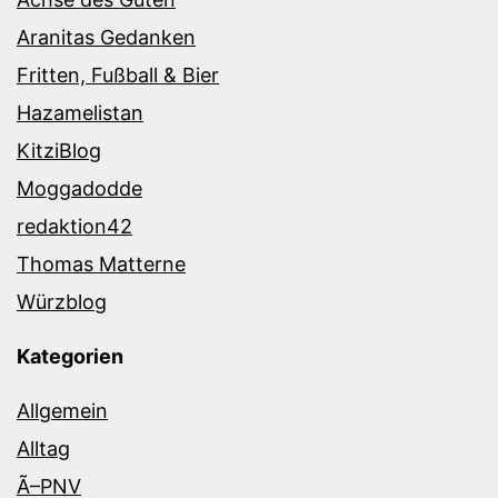
Aranitas Gedanken
Fritten, Fußball & Bier
Hazamelistan
KitziBlog
Moggadodde
redaktion42
Thomas Matterne
Würzblog
Kategorien
Allgemein
Alltag
Ã–PNV