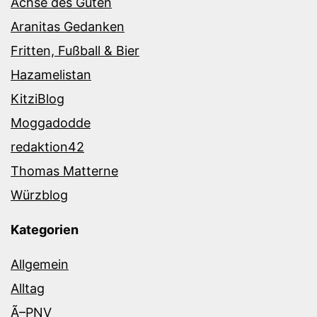
Achse des Guten
Aranitas Gedanken
Fritten, Fußball & Bier
Hazamelistan
KitziBlog
Moggadodde
redaktion42
Thomas Matterne
Würzblog
Kategorien
Allgemein
Alltag
Ã–PNV