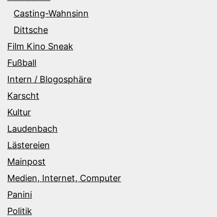
Casting-Wahnsinn
Dittsche
Film Kino Sneak
Fußball
Intern / Blogosphäre
Karscht
Kultur
Laudenbach
Lästereien
Mainpost
Medien, Internet, Computer
Panini
Politik