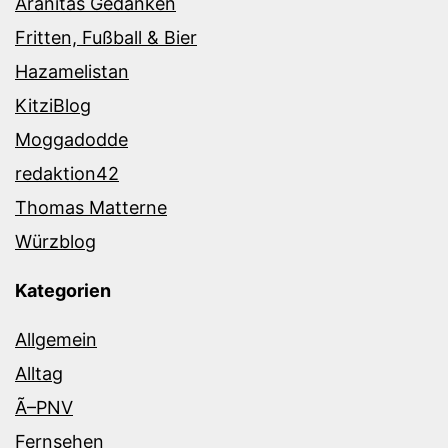
Aranitas Gedanken
Fritten, Fußball & Bier
Hazamelistan
KitziBlog
Moggadodde
redaktion42
Thomas Matterne
Würzblog
Kategorien
Allgemein
Alltag
Ã–PNV
Fernsehen