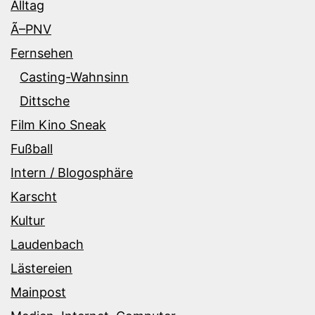
Alltag
Ã–PNV
Fernsehen
Casting-Wahnsinn
Dittsche
Film Kino Sneak
Fußball
Intern / Blogosphäre
Karscht
Kultur
Laudenbach
Lästereien
Mainpost