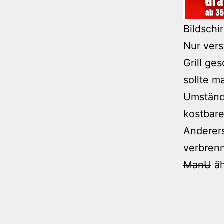
Bildschi
Nur vers
Grill g
sollte m
Umständ
kostbare
Anderers
verbren
ManU
äh