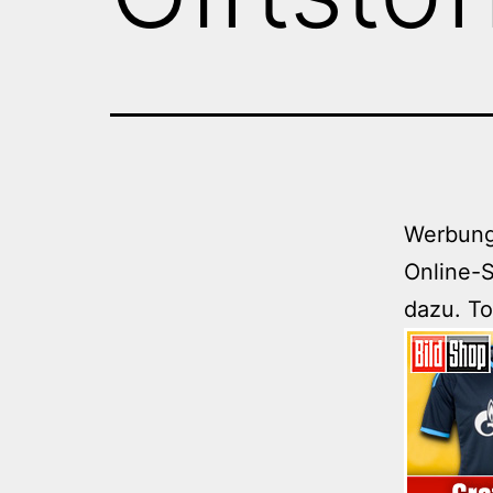
Werbung
Online-S
dazu. Tol