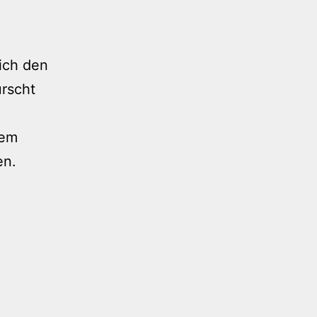
ich den
rscht
dem
en.