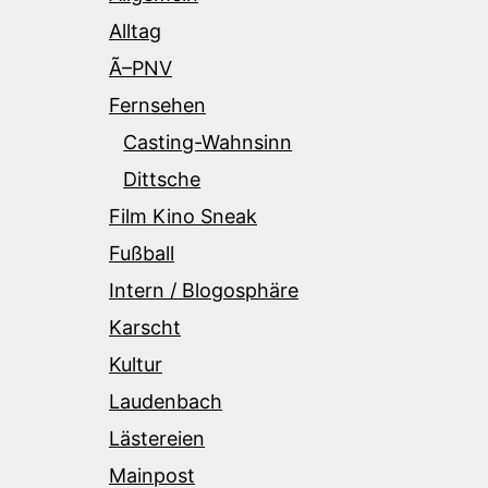
Alltag
Ã–PNV
Fernsehen
Casting-Wahnsinn
Dittsche
Film Kino Sneak
Fußball
Intern / Blogosphäre
Karscht
Kultur
Laudenbach
Lästereien
Mainpost