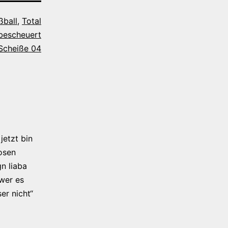
ßball
,
Total
bescheuert
Scheiße 04
jetzt bin
osen
n liaba
 wer es
er nicht“