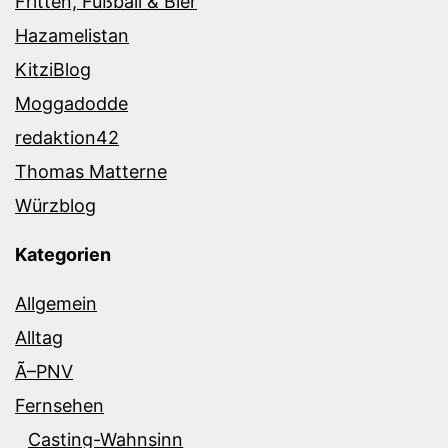
Fritten, Fußball & Bier
Hazamelistan
KitziBlog
Moggadodde
redaktion42
Thomas Matterne
Würzblog
Kategorien
Allgemein
Alltag
Ã–PNV
Fernsehen
Casting-Wahnsinn