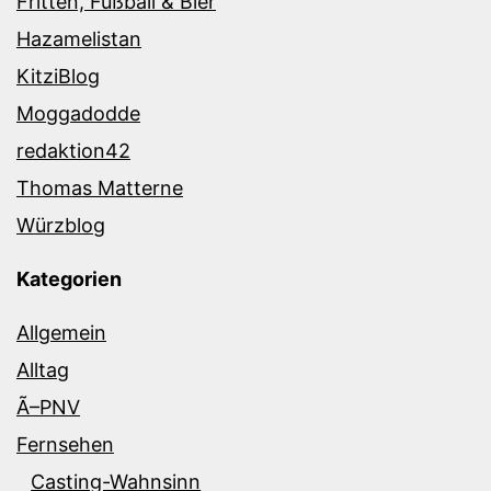
Fritten, Fußball & Bier
Hazamelistan
KitziBlog
Moggadodde
redaktion42
Thomas Matterne
Würzblog
Kategorien
Allgemein
Alltag
Ã–PNV
Fernsehen
Casting-Wahnsinn