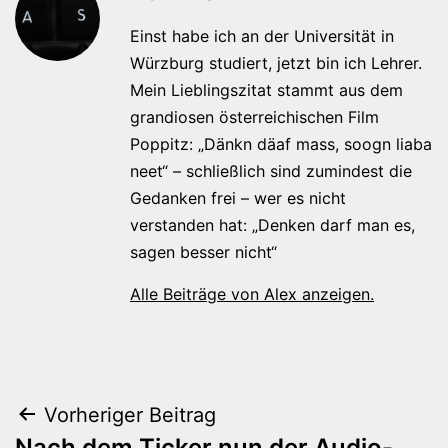
Einst habe ich an der Universität in
Würzburg studiert, jetzt bin ich Lehrer.
Mein Lieblingszitat stammt aus dem
grandiosen österreichischen Film
Poppitz: „Dänkn däaf mass, soogn liaba
neet“ – schließlich sind zumindest die
Gedanken frei – wer es nicht
verstanden hat: „Denken darf man es,
sagen besser nicht“
Alle Beiträge von Alex anzeigen.
Beitragsnavigation
Vorheriger Beitrag
Nach dem Ticker nun der Audio-