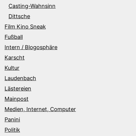
Casting-Wahnsinn
Dittsche
Film Kino Sneak
Fußball
Intern / Blogosphäre
Karscht
Kultur
Laudenbach
Lästereien
Mainpost
Medien, Internet, Computer
Panini
Politik