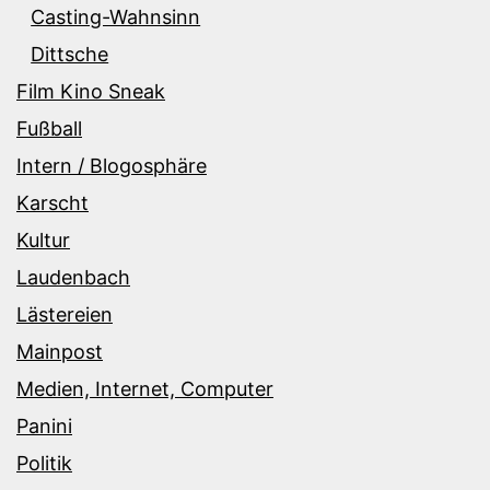
Casting-Wahnsinn
Dittsche
Film Kino Sneak
Fußball
Intern / Blogosphäre
Karscht
Kultur
Laudenbach
Lästereien
Mainpost
Medien, Internet, Computer
Panini
Politik