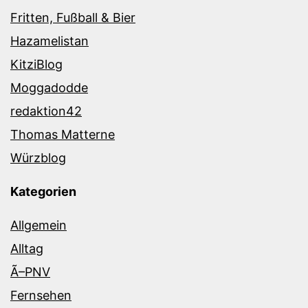
Fritten, Fußball & Bier
Hazamelistan
KitziBlog
Moggadodde
redaktion42
Thomas Matterne
Würzblog
Kategorien
Allgemein
Alltag
Ã–PNV
Fernsehen