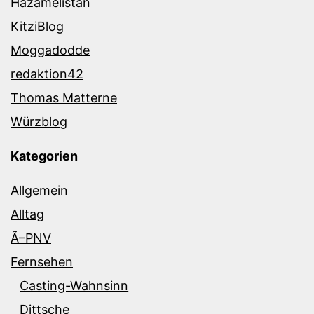
Hazamelistan
KitziBlog
Moggadodde
redaktion42
Thomas Matterne
Würzblog
Kategorien
Allgemein
Alltag
Ã–PNV
Fernsehen
Casting-Wahnsinn
Dittsche