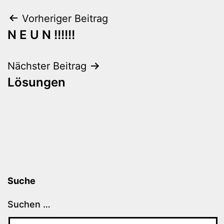
Beitragsnavigation
Vorheriger Beitrag
N E U N !!!!!!
Nächster Beitrag
Lösungen
Suche
Suchen …