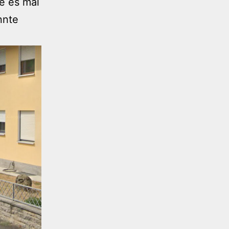
te es mal
nnte