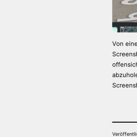
Von eine
Screensh
offensic
abzuhole
Screens
Veröffentl