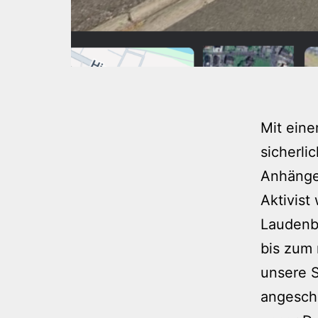
Mit eine
sicherli
Anhänger
Aktivist
Laudenb
bis zum
unsere S
angescha