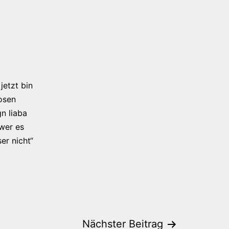
jetzt bin
osen
n liaba
 wer es
er nicht“
Nächster Beitrag