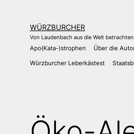
Zum
Inhalt
springen
WÜRZBURCHER
Von Laudenbach aus die Welt betrachten
Apo(Kata-)strophen
Über die Auto
Würzburcher Leberkästest
Staatsb
Öko-Al