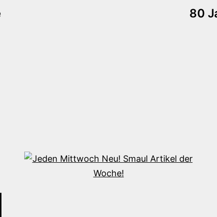
tion
e
80 J