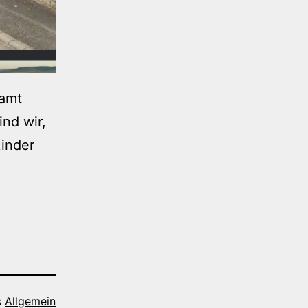
samt
ind wir,
Kinder
s
Allgemein