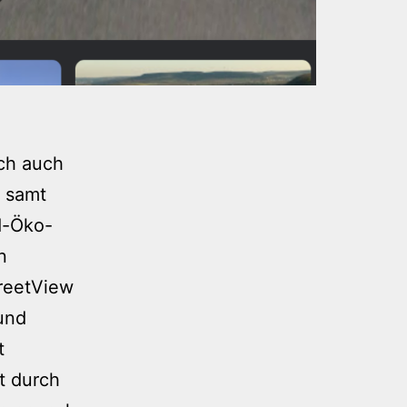
ich auch
e samt
ad-Öko-
n
reetView
und
t
t durch