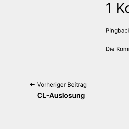
1 K
Pingbac
Die Kom
Beitragsnaviga
Vorheriger Beitrag
CL-Auslosung