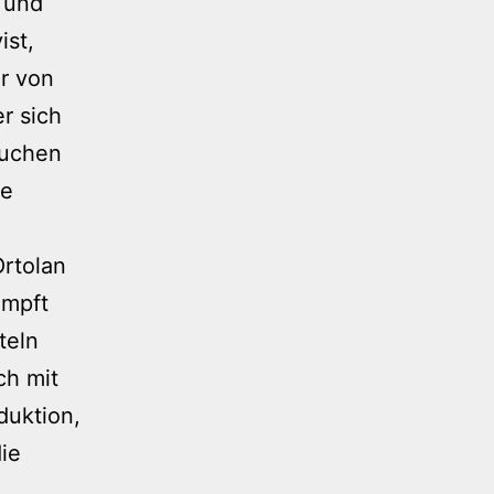
 und
ist,
r von
r sich
auchen
ie
Ortolan
ämpft
teln
ch mit
duktion,
ie