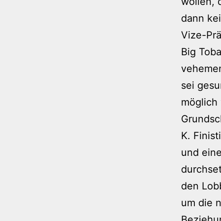
wollen, 
dann kei
Vize-Pr
Big Toba
vehemen
sei gesu
möglich
Grundsch
K. Finis
und eine
durchset
den Lobb
um die 
Beziehu