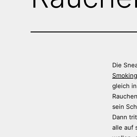
Die Snea
Smokin
gleich i
Rauchens
sein Sc
Dann tri
alle auf