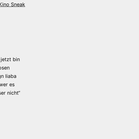
 Kino Sneak
jetzt bin
osen
n liaba
 wer es
er nicht“