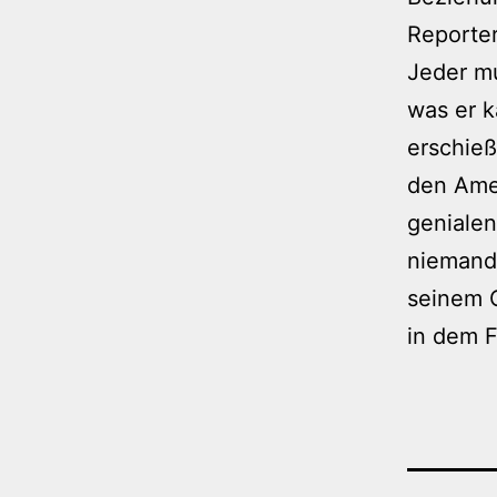
Reporte
Jeder mu
was er k
erschieß
den Amer
genialen
niemand 
seinem C
in dem F