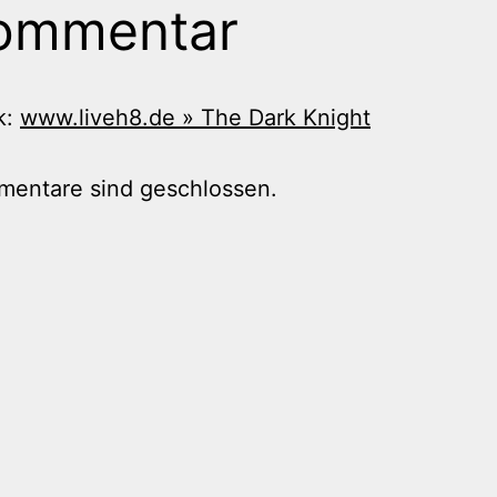
ommentar
k:
www.liveh8.de » The Dark Knight
mentare sind geschlossen.
tion