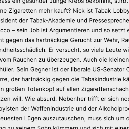
dass ein gesunder Junge Krebs bekommt, stirbt
ne Zigaretten mehr kauft? Nick ist Tabak-Lobby
äsident der Tabak-Akademie und Pressespreche
cco – sein Job ist Argumentieren und so setzt e
t gegen das hartnäckige Gerücht zur Wehr, R
ndheitsschädlich. Er versucht, so viele Leute w
 vom Rauchen zu überzeugen. Auch die kleinen
üler. Sein Gegner ist der liberale US-Senator 
tirre, der hartnäckig gegen die Tabakindustrie k
n großen Totenkopf auf allen Zigarettenschach
zen will. Wie absurd. Nebenher trifft er sich no
yisten der Waffenindustrie und der Alkoholpro
neuesten Lügen auszutauschen, muss sich um d
ng zu seinem Sohn kümmern und sich mit einer