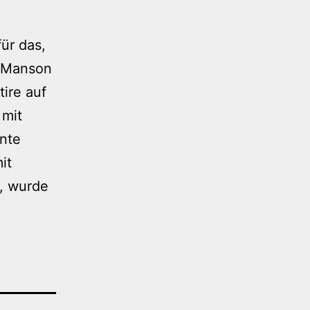
ür das,
s Manson
tire auf
 mit
nnte
it
e, wurde