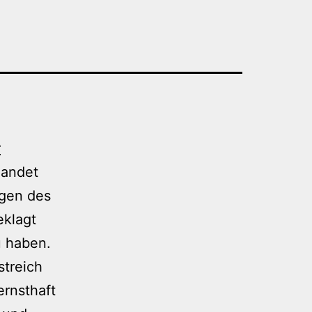
r
landet
lgen des
eklagt
u haben.
streich
ernsthaft