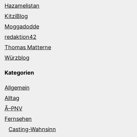
Hazamelistan
KitziBlog
Moggadodde
redaktion42
Thomas Matterne
Würzblog
Kategorien
Allgemein
Alltag
Ã–PNV
Fernsehen
Casting-Wahnsinn