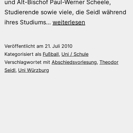
und Alt-Bischof Paul-Werner Scheele,
Studierende sowie viele, die Seidl während
Abschiedsvorlesung
ihres Studiums…
weiterlesen
von
Prof.
Veröffentlicht am
21. Juli 2010
Seidl
Kategorisiert als
Fußball
,
Uni / Schule
Verschlagwortet mit
Abschiedsvorlesung
,
Theodor
Seidl
,
Uni Würzburg