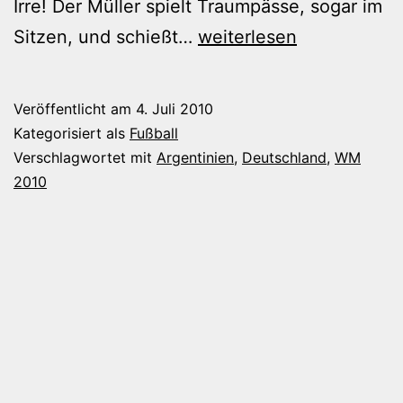
Irre! Der Müller spielt Traumpässe, sogar im
4-
Sitzen, und schießt…
weiterlesen
0!
Ich
Veröffentlicht am
4. Juli 2010
glaubâ€™s
Kategorisiert als
Fußball
immer
Verschlagwortet mit
Argentinien
,
Deutschland
,
WM
2010
noch
net!