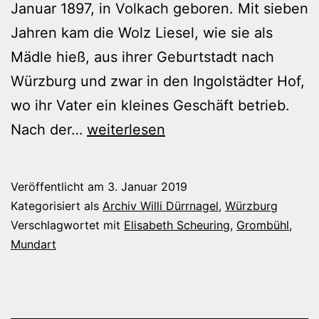
Januar 1897, in Volkach geboren. Mit sieben
Jahren kam die Wolz Liesel, wie sie als
Mädle hieß, aus ihrer Geburtstadt nach
Würzburg und zwar in den Ingolstädter Hof,
wo ihr Vater ein kleines Geschäft betrieb.
Elisabeth
Nach der…
weiterlesen
Scheuring
–
Veröffentlicht am
3. Januar 2019
Aus
Kategorisiert als
Archiv Willi Dürrnagel
,
Würzburg
dem
Verschlagwortet mit
Elisabeth Scheuring
,
Grombühl
,
Mundart
Archiv
von
Willi