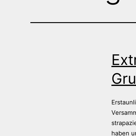
Ext
Gru
Erstaunl
Versamm
strapazi
haben un