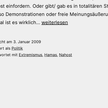
bst einfordern. Oder gibt/ gab es in totalitären 
 so Demonstrationen oder freie Meinungsäußer
Extremisten
 ist es wirklich…
weiterlesen
und
das
icht am
3. Januar 2009
Grundgesetz
ert als
Politik
wortet mit
Extremismus
,
Hamas
,
Nahost