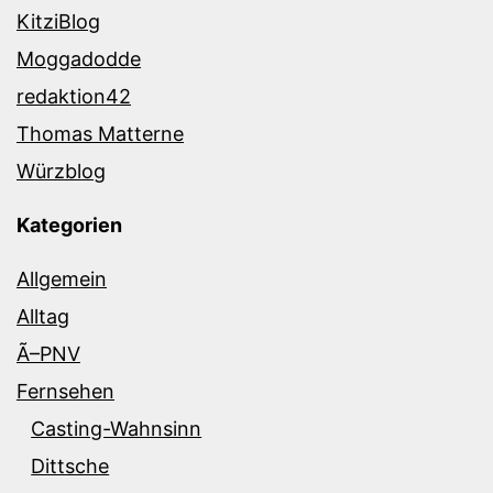
KitziBlog
Moggadodde
redaktion42
Thomas Matterne
Würzblog
Kategorien
Allgemein
Alltag
Ã–PNV
Fernsehen
Casting-Wahnsinn
Dittsche