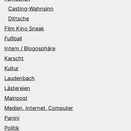
Casting-Wahnsinn
Dittsche
Film Kino Sneak
Fußball
Intern / Blogosphäre
Karscht
Kultur
Laudenbach
Lästereien
Mainpost
Medien, Internet, Computer
Panini
Politik