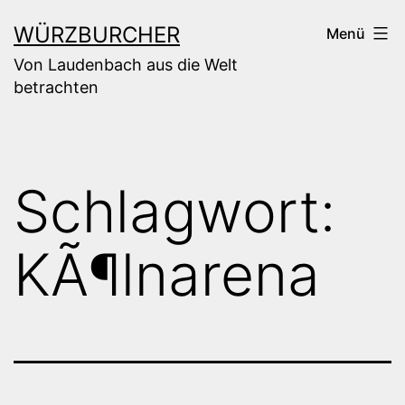
Zum
WÜRZBURCHER
Menü
Inhalt
Von Laudenbach aus die Welt
springen
betrachten
Schlagwort:
KÃ¶lnarena