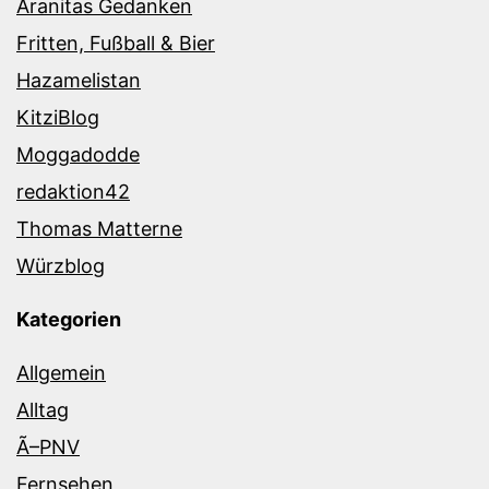
Aranitas Gedanken
Fritten, Fußball & Bier
Hazamelistan
KitziBlog
Moggadodde
redaktion42
Thomas Matterne
Würzblog
Kategorien
Allgemein
Alltag
Ã–PNV
Fernsehen