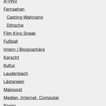
Ã–PNV
Fernsehen
Casting-Wahnsinn
Dittsche
Film Kino Sneak
Fußball
Intern / Blogosphäre
Karscht
Kultur
Laudenbach
Lästereien
Mainpost
Medien, Internet, Computer
Panini