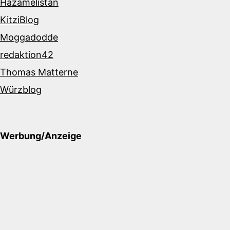
Hazamelistan
KitziBlog
Moggadodde
redaktion42
Thomas Matterne
Würzblog
Werbung/Anzeige