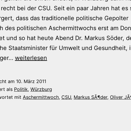
 recht bei der CSU. Seit ein paar Jahren hat es 
gert, dass das traditionelle politische Gepolter
ch des politischen Aschermittwochs erst am Do
det und so hat heute Abend Dr. Markus Söder, d
he Staatsminister für Umwelt und Gesundheit, 
Würzburger
rger…
weiterlesen
Ascherdonnerstag
icht am
10. März 2011
ert als
Politik
,
Würzburg
wortet mit
Aschermittwoch
,
CSU
,
Markus SÃ¶der
,
Oliver JÃ