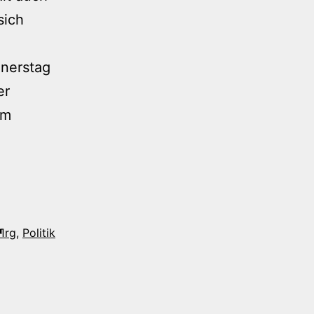
sich
nnerstag
er
im
¶rg
,
Politik