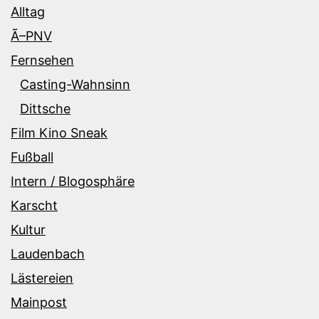
Alltag
Ã–PNV
Fernsehen
Casting-Wahnsinn
Dittsche
Film Kino Sneak
Fußball
Intern / Blogosphäre
Karscht
Kultur
Laudenbach
Lästereien
Mainpost