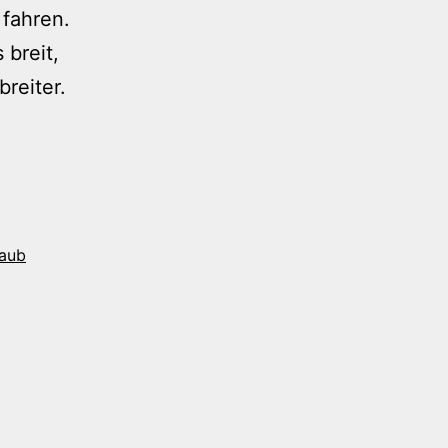
 fahren.
breit,
reiter.
laub