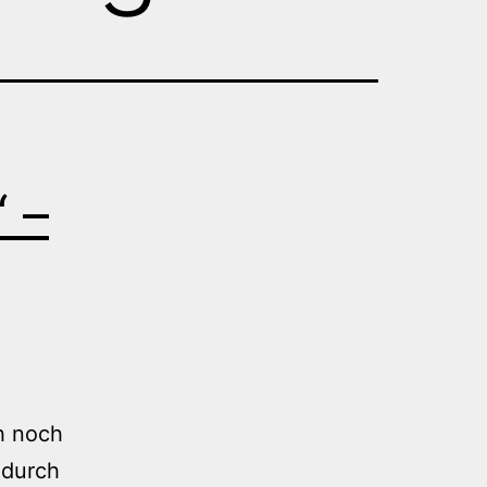
 –
ch noch
 durch