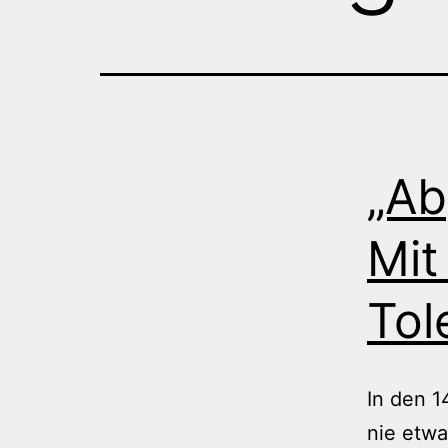
„Ab
Mit
Tol
In den 1
nie etw