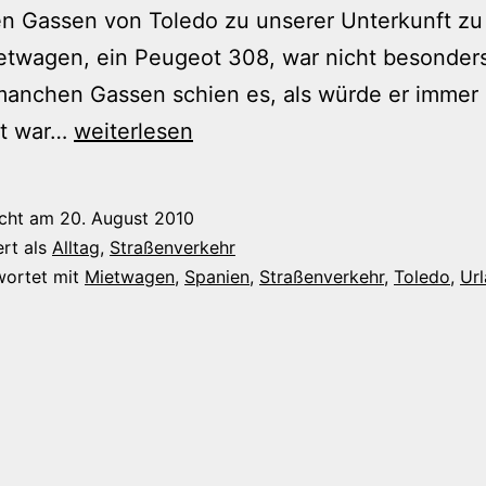
n Gassen von Toledo zu unserer Unterkunft zu
twagen, ein Peugeot 308, war nicht besonders 
manchen Gassen schien es, als würde er immer b
„Abgefahrene
t war…
weiterlesen
Scheiße!“
–
icht am
20. August 2010
Mit
ert als
Alltag
,
Straßenverkehr
dem
wortet mit
Mietwagen
,
Spanien
,
Straßenverkehr
,
Toledo
,
Ur
Auto
durch
Toledo