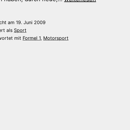
1
am
icht am
19. Juni 2009
Ende?
ert als
Sport
wortet mit
Formel 1
,
Motorsport