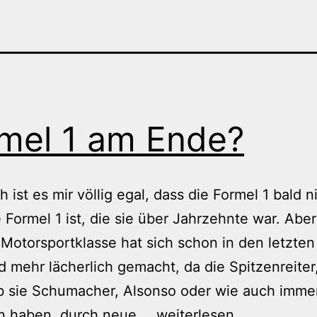
mel 1 am Ende?
h ist es mir völlig egal, dass die Formel 1 bald n
 Formel 1 ist, die sie über Jahrzehnte war. Aber
Motorsportklasse hat sich schon in den letzten
 mehr lächerlich gemacht, da die Spitzenreiter
b sie Schumacher, Alsonso oder wie auch imme
Formel
n haben, durch neue,…
weiterlesen