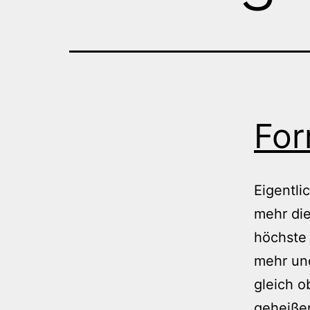
For
Eigentlic
mehr die
höchste 
mehr und
gleich o
geheiße