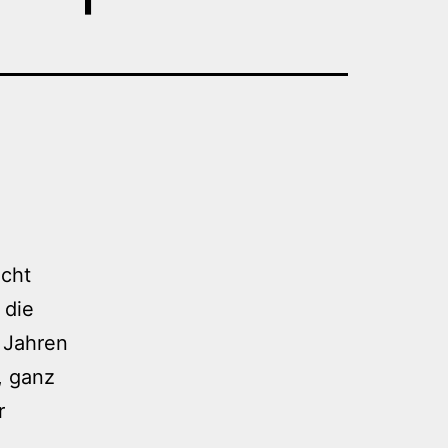
icht
 die
 Jahren
, ganz
r