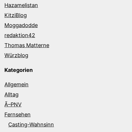
Hazamelistan
KitziBlog
Moggadodde
redaktion42
Thomas Matterne
Würzblog
Kategorien
Allgemein
Alltag
Ã–PNV
Fernsehen
Casting-Wahnsinn