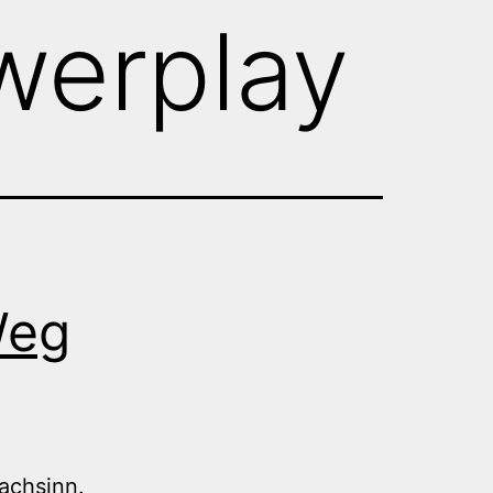
werplay
Weg
achsinn.