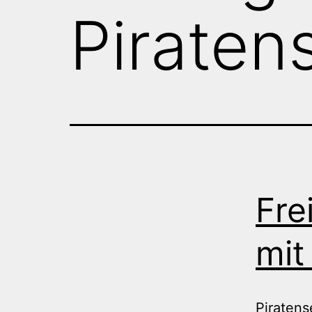
Piraten
Fre
mit
Piratens