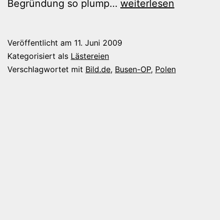
Kein
Begründung so plump…
weiterlesen
Wunder,
er
Veröffentlicht am
11. Juni 2009
ist
Kategorisiert als
Lästereien
ja
Verschlagwortet mit
Bild.de
,
Busen-OP
,
Polen
auch
aus
Polen