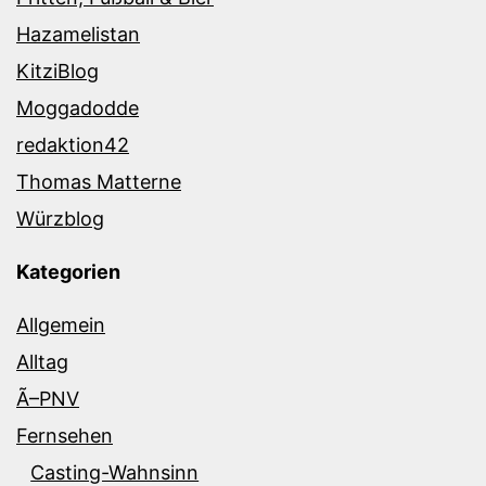
Hazamelistan
KitziBlog
Moggadodde
redaktion42
Thomas Matterne
Würzblog
Kategorien
Allgemein
Alltag
Ã–PNV
Fernsehen
Casting-Wahnsinn