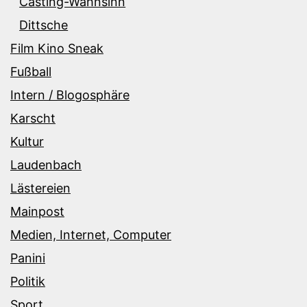
Casting-Wahnsinn
Dittsche
Film Kino Sneak
Fußball
Intern / Blogosphäre
Karscht
Kultur
Laudenbach
Lästereien
Mainpost
Medien, Internet, Computer
Panini
Politik
Sport