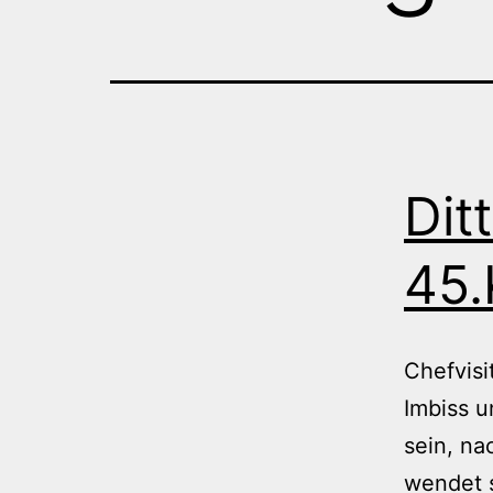
Dit
45.
Chefvisi
Imbiss u
sein, n
wendet s