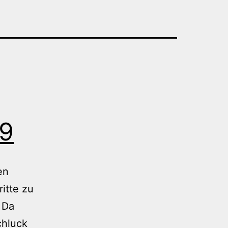
09
en
ritte zu
 Da
chluck