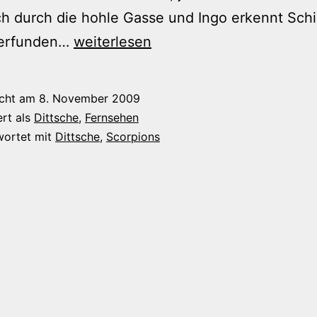
h durch die hohle Gasse und Ingo erkennt Schil
Dittsche,
erfunden…
weiterlesen
45.Kalenderwoche
2009
icht am
8. November 2009
ert als
Dittsche
,
Fernsehen
wortet mit
Dittsche
,
Scorpions