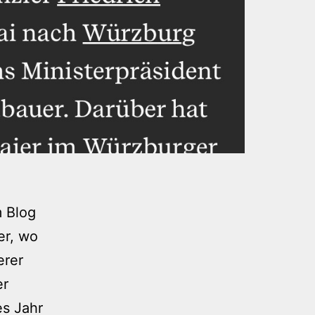
m Blog
er, wo
erer
er
es Jahr