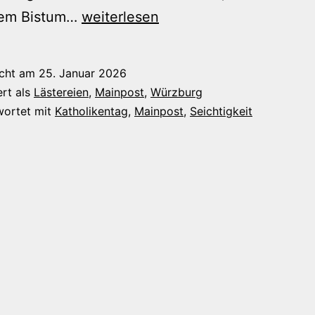
Der
rem Bistum…
weiterlesen
Katholikentag,
die
icht am
25. Januar 2026
Mainpost
ert als
Lästereien
,
Mainpost
,
Würzburg
und
wortet mit
Katholikentag
,
Mainpost
,
Seichtigkeit
ihre
„Promis“