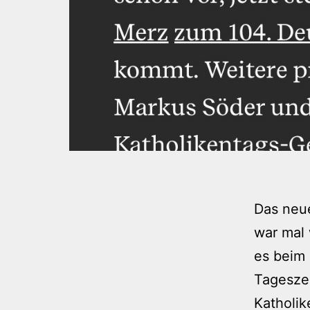
Das neue
war mal 
es beim 
Tageszei
Katholik