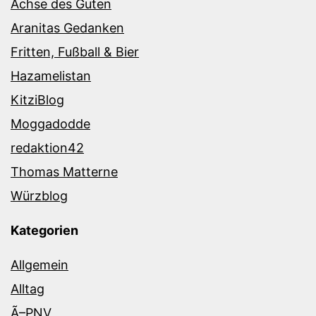
Achse des Guten
Aranitas Gedanken
Fritten, Fußball & Bier
Hazamelistan
KitziBlog
Moggadodde
redaktion42
Thomas Matterne
Würzblog
Kategorien
Allgemein
Alltag
Ã–PNV